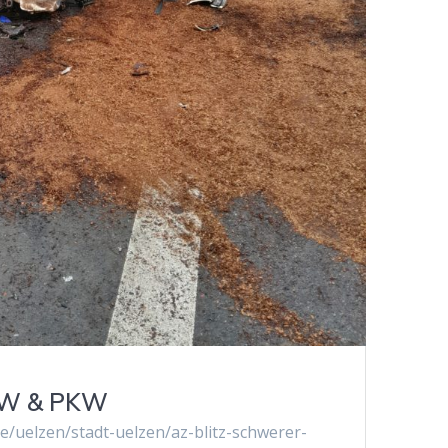
KW & PKW
de/uelzen/stadt-uelzen/az-blitz-schwerer-