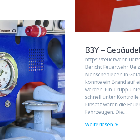
B3Y – Gebäude
https://feuerwehr-uel
Bericht Feuerwehr Uel
Menschenleben in Gefah
konnte ein Brand auf e
werden. Ein Trupp unt
schnell unter Kontroll
Einsatz waren die Feue
Fahrzeugen. Die…
Weiterlesen