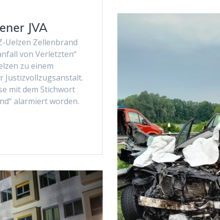
zener JVA
AZ-Uelzen Zellenbrand
nfall von Verletzten“
elzen zu einem
 Justizvollzugsanstalt.
se mit dem Stichwort
nd“ alarmiert worden.