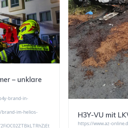
mer – unklare
b4y-brand-in-
/brand-im-helios-
H3Y-VU mit L
https://www.az-online.
Y2FiOC02ZTBkLTRhZjEt