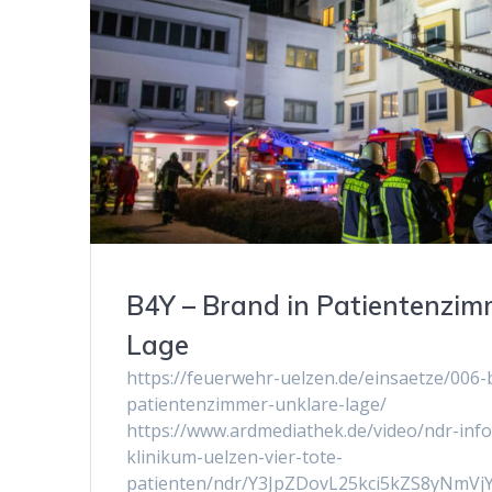
B4Y – Brand in Patientenzim
Lage
https://feuerwehr-uelzen.de/einsaetze/006-
patientenzimmer-unklare-lage/
https://www.ardmediathek.de/video/ndr-info
klinikum-uelzen-vier-tote-
patienten/ndr/Y3JpZDovL25kci5kZS8yNmVj