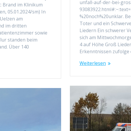
unfall-auf-der-bei-gros
 Brand im Klinikum
93083922.html#:~:text
en, 05.01.2024/sm) In
%20noch%20unklar. Beri
 Uelzen am
Toter und ein Schwerver
 im dritten
Liedern Ein schwerer V
atientenzimmer sowie
sich am Mittwochmorgen
Flur standen beim
4 auf Höhe Groß Liedern
rand. Über 140
Erkenntnissen zufolge 
Weiterlesen