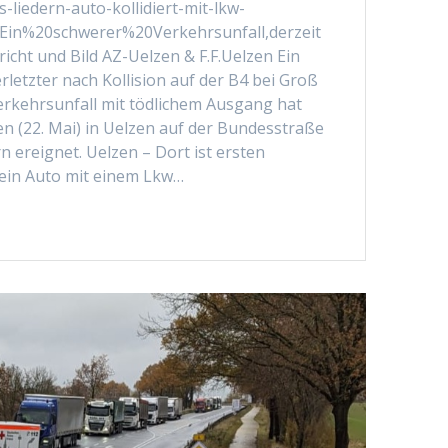
s-liedern-auto-kollidiert-mit-lkw-
=Ein%20schwerer%20Verkehrsunfall,derzeit
cht und Bild AZ-Uelzen & F.F.Uelzen Ein
letzter nach Kollision auf der B4 bei Groß
erkehrsunfall mit tödlichem Ausgang hat
 (22. Mai) in Uelzen auf der Bundesstraße
 ereignet. Uelzen – Dort ist ersten
ein Auto mit einem Lkw…