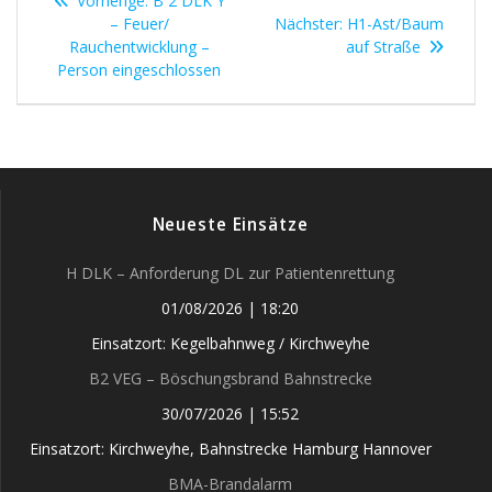
Vorherige:
B 2 DLK Y
Beitrag:
Nächster
– Feuer/
Nächster:
H1-Ast/Baum
Beitrag:
Rauchentwicklung –
auf Straße
Person eingeschlossen
Neueste Einsätze
H DLK – Anforderung DL zur Patientenrettung
01/08/2026
|
18:20
Einsatzort: Kegelbahnweg / Kirchweyhe
B2 VEG – Böschungsbrand Bahnstrecke
30/07/2026
|
15:52
Einsatzort: Kirchweyhe, Bahnstrecke Hamburg Hannover
BMA-Brandalarm