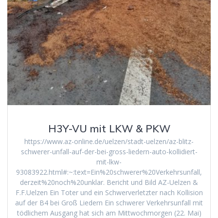
H3Y-VU mit LKW & PKW
https://www.az-online.de/uelzen/stadt-uelzen/az-blitz-
schwerer-unfall-auf-der-bei-gross-liedern-auto-kollidiert-
mit-lkw-
93083922.html#:~:text=Ein%20schwerer%20Verkehrsunfall,
derzeit%20noch%20unklar. Bericht und Bild AZ-Uelzen &
F.F.Uelzen Ein Toter und ein Schwerverletzter nach Kollision
auf der B4 bei Groß Liedern Ein schwerer Verkehrsunfall mit
tödlichem Ausgang hat sich am Mittwochmorgen (22. Mai)