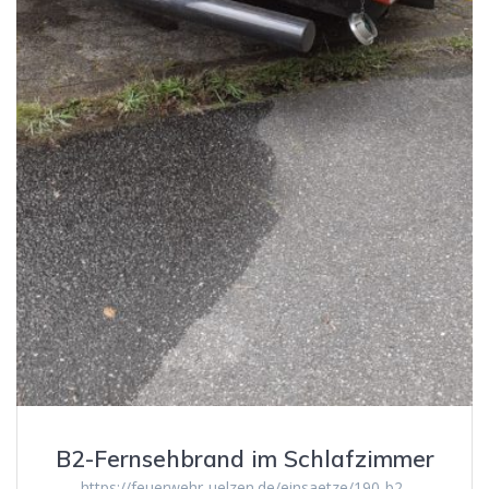
B2-Fernsehbrand im Schlafzimmer
https://feuerwehr-uelzen.de/einsaetze/190-b2-