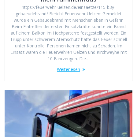
https://feuerwehr-uelzen.de/einsaetze/115-b3y-
gebaeudebrand/ Bericht Feuerwehr Uelzen: Gemeldet
wurde ein Gebäudebrand mit Menschenleben in Gefahr.
Beim Eintreffen der ersten Einsatzkräfte konnte ein Brand
auf einem Balkon im Hochparterre festgestellt werden. Ein
Trupp unter schwerem Atemschutz hatte das Feuer schnell
unter Kontrolle. Personen kamen nicht zu Schaden. Im
Einsatz waren die Feuerwehren Uelzen und Kirchweyhe mit
10 Fahrzeugen. Die…
Weiterlesen