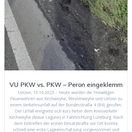
VU PKW vs. PKW – Peron eingeklemm
Uelzen, 10.10.2023 – Heute wurden die Freiwilligen
Feuerwehren aus Kirchweyhe, Westerweyhe und Uelzen zu
einem Verkehrsunfall auf der Bundesstraße 4 (B4) gerufen.
Der Unfall ereignete sich kurz hinter dem Kreisverkehr
Kirchweyhe (Blaue Lagune) in Fahrtrichtung Lüneburg. Nach
dem Eintreffen der ersten Einsatzkräfte vor Ort konnte
schnell eine erste Lageeinschätzung vorgenommen und