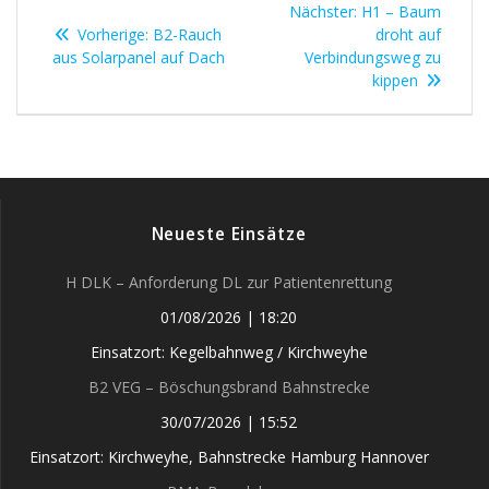
Nächster
Nächster:
H1 – Baum
Vorheriger
Beitrag:
Vorherige:
B2-Rauch
droht auf
Beitrag:
aus Solarpanel auf Dach
Verbindungsweg zu
kippen
Neueste Einsätze
H DLK – Anforderung DL zur Patientenrettung
01/08/2026
|
18:20
Einsatzort: Kegelbahnweg / Kirchweyhe
B2 VEG – Böschungsbrand Bahnstrecke
30/07/2026
|
15:52
Einsatzort: Kirchweyhe, Bahnstrecke Hamburg Hannover