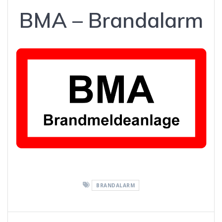
BMA – Brandalarm
BRANDALARM
Beitragsnavigation