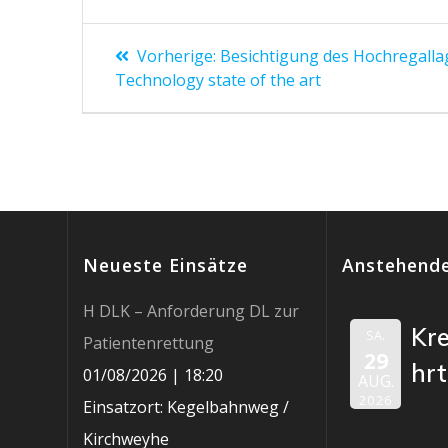
Beitragsnavigation
Vorheriger
Vorherige:
Besichtigung des Hochregallag
Beitrag:
Technology state of the art
Neueste Einsätze
Anstehende
H DLK – Anforderung DL zur
Kr
SA.
Patientenrettung
29
hr
01/08/2026
|
18:20
AUG.
2026
Einsatzort: Kegelbahnweg /
Kirchweyhe