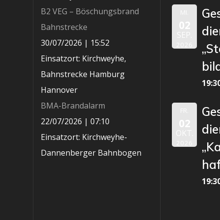
B2 VEG – Böschungsbrand
Ge
MI.
02
Bahnstrecke
die
SEP.
30/07/2026
|
15:52
2026
„St
Einsatzort: Kirchweyhe,
bil
Bahnstrecke Hamburg
19:3
Hannover
BMA-Brandalarm
Ge
FR.
22/07/2026
|
07:10
02
die
OKT.
Einsatzort: Kirchweyhe-
2026
„K
Dannenberger Bahnbogen
ha
19:3