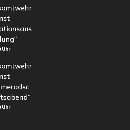
samtwehr
nst
ationsaus
dung“
0 Uhr
samtwehr
nst
ameradsc
ftsabend“
0 Uhr