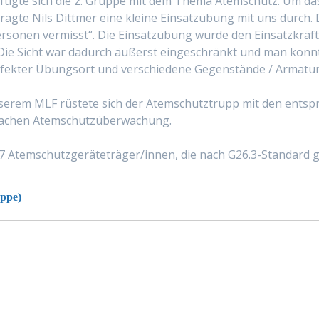
igte sich die 2. Gruppe mit dem Thema Atemschutz. Um da
agte Nils Dittmer eine kleine Einsatzübung mit uns durch. D
sonen vermisst“. Die Einsatzübung wurde den Einsatzkräften
ie Sicht war dadurch äußerst eingeschränkt und man konnt
erfekter Übungsort und verschiedene Gegenstände / Armatur
unserem MLF rüstete sich der Atemschutztrupp mit den ent
 Sachen Atemschutzüberwachung.
7 Atemschutzgeräteträger/innen, die nach G26.3-Standard ge
uppe)