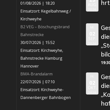
hr
01/08/2026
|
18:20
AUG.
2026
Einsatzort: Kegelbahnweg /
Kirchweyhe
B2 VEG – Böschungsbrand
Ge
MI.
02
Bahnstrecke
die
SEP.
30/07/2026
|
15:52
2026
„St
Einsatzort: Kirchweyhe,
bil
Bahnstrecke Hamburg
19:3
Hannover
BMA-Brandalarm
Ge
FR.
22/07/2026
|
07:10
02
die
OKT.
Einsatzort: Kirchweyhe-
2026
„K
Dannenberger Bahnbogen
ha