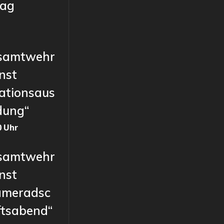
tag
samtwehr
nst
ationsaus
dung“
0 Uhr
samtwehr
nst
ameradsc
ftsabend“