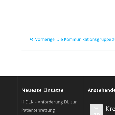
Beitragsnavigation
Vorheriger
Vorherige:
Die Kommunikationsgruppe zu
Beitrag:
Neueste Einsätze
Anstehende
H DLK – Anforderung DL zur
Kr
SA.
Patientenrettung
29