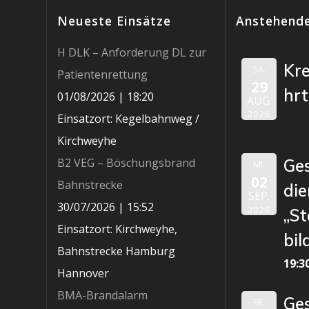
Neueste Einsätze
Anstehende
H DLK – Anforderung DL zur
Kr
SA.
Patientenrettung
29
hr
01/08/2026
|
18:20
AUG.
2026
Einsatzort: Kegelbahnweg /
Kirchweyhe
B2 VEG – Böschungsbrand
Ge
MI.
02
Bahnstrecke
die
SEP.
30/07/2026
|
15:52
2026
„St
Einsatzort: Kirchweyhe,
bil
Bahnstrecke Hamburg
19:3
Hannover
BMA-Brandalarm
Ge
FR.