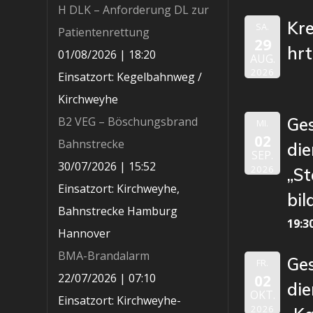
H DLK – Anforderung DL zur
Kr
SA.
Patientenrettung
29
hr
01/08/2026
|
18:20
AUG.
2026
Einsatzort: Kegelbahnweg /
Kirchweyhe
B2 VEG – Böschungsbrand
Ge
MI.
02
Bahnstrecke
die
SEP.
30/07/2026
|
15:52
2026
„St
Einsatzort: Kirchweyhe,
bil
Bahnstrecke Hamburg
19:3
Hannover
BMA-Brandalarm
Ge
FR.
22/07/2026
|
07:10
02
die
OKT.
Einsatzort: Kirchweyhe-
2026