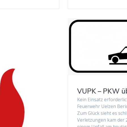
VUPK – PKW üb
Kein Einsatz erforderli
Feuerwehr Uelzen Beri
Zum Glück sieht es schli
Verletzungen kam der 2
einem Unfall am heuti