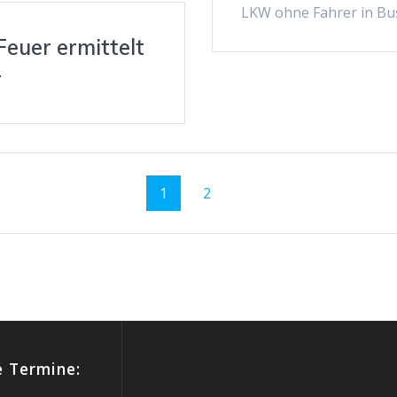
LKW ohne Fahrer in Bus
euer ermittelt
r
Seite
Seite
1
2
 Termine: