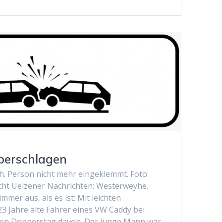
erschlagen
ch. Person nicht mehr eingeklemmt. Foto:
cht Uelzener Nachrichten: Westerweyhe.
mmer aus, als es ist: Mit leichten
3 Jahre alte Fahrer eines VW Caddy bei
gen Donnerstag davon. Der junge Mann war