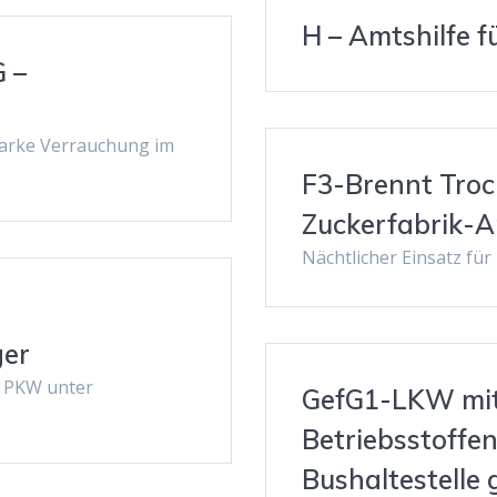
H – Amtshilfe f
G –
tarke Verrauchung im
F3-Brennt Troc
Zuckerfabrik-A
Nächtlicher Einsatz fü
ger
– PKW unter
GefG1-LKW mit
Betriebsstoffe
Bushaltestelle g