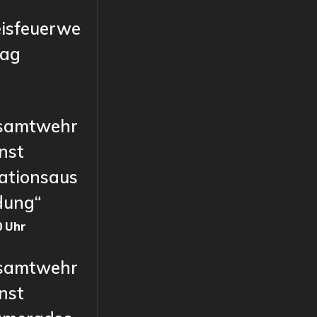
eisfeuerwe
tag
samtwehr
nst
ationsaus
dung“
0 Uhr
samtwehr
nst