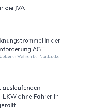
ür die JVA
knungstrommel in der
nforderung AGT.
r Uelzener Wehren bei Nordzucker
 auslaufenden
n-LKW ohne Fahrer in
erollt