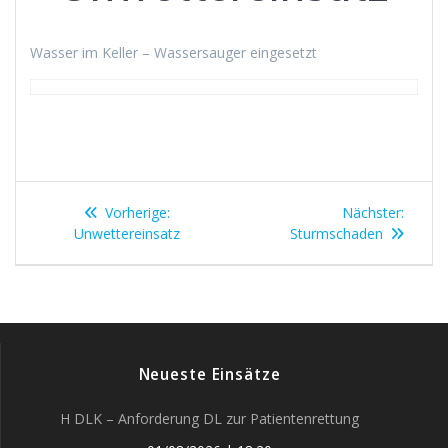
Wasser im Keller – Wassersauger eingesetzt
Beitragsnavigation
Vorheriger
Nächst
Vorherige:
Nächster:
Beitrag:
Beitrag
Unwettereinsatz
Sturmschaden
Neueste Einsätze
H DLK – Anforderung DL zur Patientenrettung