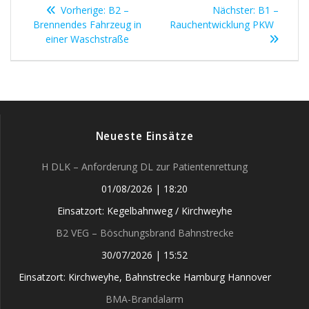
Beitragsnavigation
Vorheriger
Nächster
Vorherige:
B2 –
Nächster:
B1 –
Beitrag:
Beitrag:
Brennendes Fahrzeug in
Rauchentwicklung PKW
einer Waschstraße
Neueste Einsätze
H DLK – Anforderung DL zur Patientenrettung
01/08/2026
|
18:20
Einsatzort: Kegelbahnweg / Kirchweyhe
B2 VEG – Böschungsbrand Bahnstrecke
30/07/2026
|
15:52
Einsatzort: Kirchweyhe, Bahnstrecke Hamburg Hannover
BMA-Brandalarm