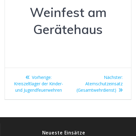
Weinfest am
Gerätehaus
Beitragsnavigation
Vorheriger
Nächst
Vorherige:
Nächster:
Beitrag:
Beitrag
Kreiszeltlager der Kinder-
Atemschutzeinsatz
und Jugendfeuerwehren
(Gesamtwehrdienst)
Neueste Einsätze