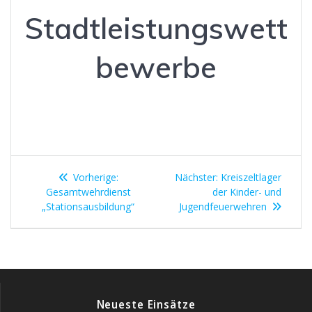
Stadtleistungswett
bewerbe
Beitragsnavigation
Vorheriger
Nächster
Vorherige:
Nächster:
Kreiszeltlager
Beitrag:
Beitrag:
Gesamtwehrdienst
der Kinder- und
„Stationsausbildung“
Jugendfeuerwehren
Neueste Einsätze