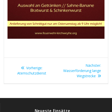
Beitragsnavigation
Nächst
Nächster:
Vorheriger
Vorherige:
Beitrag
Wasserförderung lange
Beitrag:
Atemschutzdienst
Wegstrecke
Neueste Einsätze