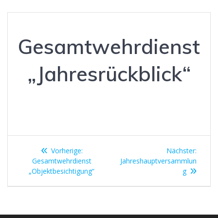
Gesamtwehrdienst
„Jahresrückblick“
Beitragsnavigation
Vorheriger
Nächst
Vorherige:
Nächster:
Beitrag:
Beitrag
Gesamtwehrdienst
Jahreshauptversammlun
„Objektbesichtigung“
g