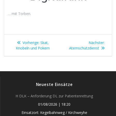
… mit Torben.
Beitragsnavigation
Vorheriger
Nächst
Vorherige:
Skat,
Nächster:
Beitrag:
Beitrag
Knobeln und Pokern
Atemschutzdienst
Neueste Einsätze
H DLK – Anforderung DL zur Patientenrettung
01/08/2026
|
18:20
Einsatzort: Kegelbahnweg / Kirchweyhe