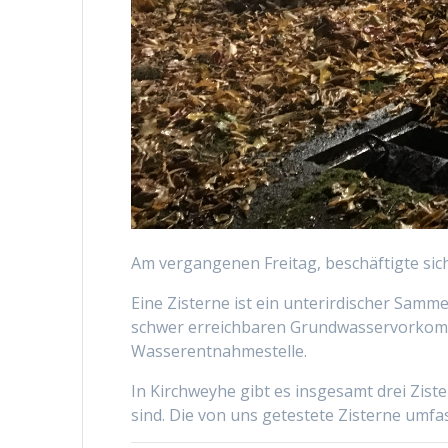
Am vergangenen Freitag, beschäftigte sic
Eine Zisterne ist ein unterirdischer Sam
schwer erreichbaren Grundwasservorkomme
Wasserentnahmestelle.
In Kirchweyhe gibt es insgesamt drei Zist
sind. Die von uns getestete Zisterne umfa