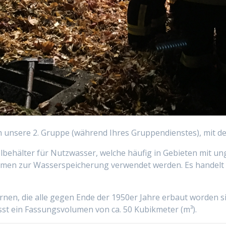
h unsere 2. Gruppe (während Ihres Gruppendienstes), mit d
melbehälter für Nutzwasser, welche häufig in Gebieten mit 
n zur Wasserspeicherung verwendet werden. Es handelt sic
ernen, die alle gegen Ende der 1950er Jahre erbaut worden 
sst ein Fassungsvolumen von ca. 50 Kubikmeter (m³).