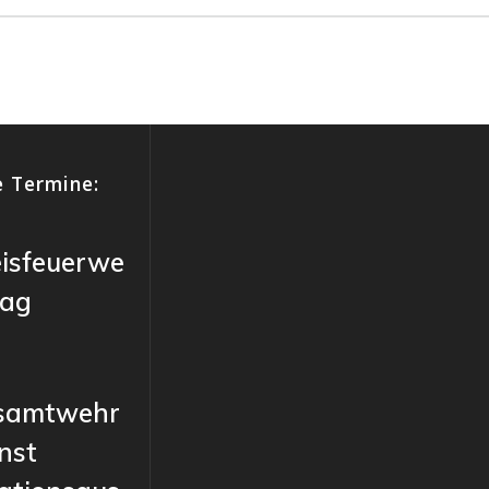
 Termine:
eisfeuerwe
tag
samtwehr
nst