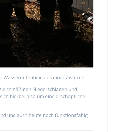
er Wasserentnahme aus einer Zisterne.
ungleichmäßigen Niederschlägen und
h hierbei also um eine erschöpfliche
sind und auch heute noch funktionsfähig