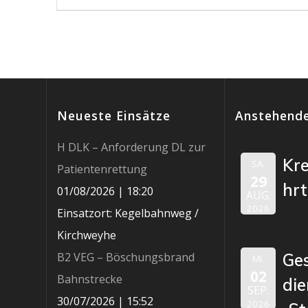
Beitrag:
Neueste Einsätze
Anstehende
H DLK – Anforderung DL zur
Kr
SA.
Patientenrettung
29
hr
01/08/2026
|
18:20
AUG.
2026
Einsatzort: Kegelbahnweg /
Kirchweyhe
B2 VEG – Böschungsbrand
Ge
MI.
02
Bahnstrecke
die
SEP.
30/07/2026
|
15:52
2026