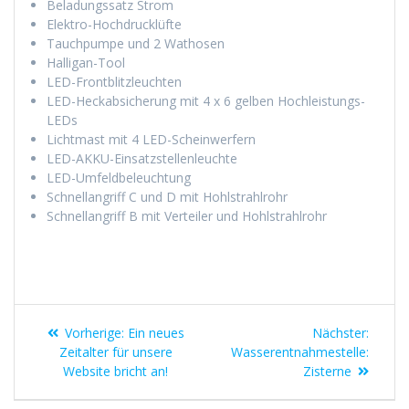
Beladungssatz Strom
Elektro-Hochdrucklüfte
Tauchpumpe und 2 Wathosen
Halligan-Tool
LED-Frontblitzleuchten
LED-Heckabsicherung mit 4 x 6 gelben Hochleistungs-
LEDs
Lichtmast mit 4 LED-Scheinwerfern
LED-AKKU-Einsatzstellenleuchte
LED-Umfeldbeleuchtung
Schnellangriff C und D mit Hohlstrahlrohr
Schnellangriff B mit Verteiler und Hohlstrahlrohr
Beitragsnavigation
Vorheriger
Nächst
Vorherige:
Ein neues
Nächster:
Beitrag:
Beitrag
Zeitalter für unsere
Wasserentnahmestelle:
Website bricht an!
Zisterne