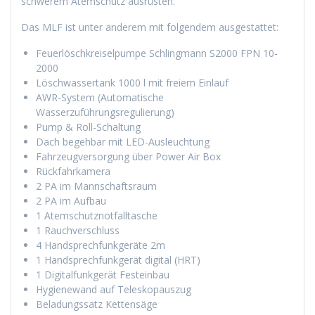
schwerem Atemschutz ausrüsten.
Das MLF ist unter anderem mit folgendem ausgestattet:
Feuerlöschkreiselpumpe Schlingmann S2000 FPN 10-
2000
Löschwassertank 1000 l mit freiem Einlauf
AWR-System (Automatische
Wasserzuführungsregulierung)
Pump & Roll-Schaltung
Dach begehbar mit LED-Ausleuchtung
Fahrzeugversorgung über Power Air Box
Rückfahrkamera
2 PA im Mannschaftsraum
2 PA im Aufbau
1 Atemschutznotfalltasche
1 Rauchverschluss
4 Handsprechfunkgeräte 2m
1 Handsprechfunkgerät digital (HRT)
1 Digitalfunkgerät Festeinbau
Hygienewand auf Teleskopauszug
Beladungssatz Kettensäge