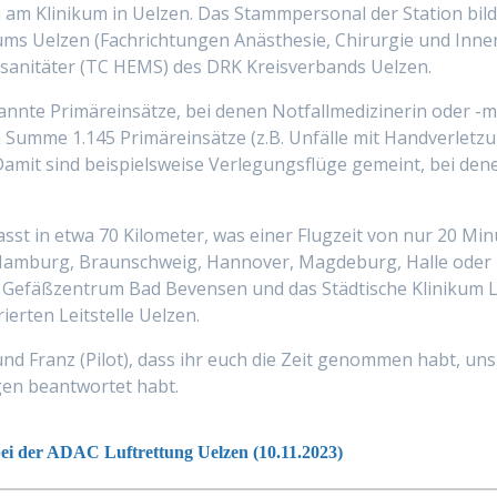
 am Klinikum in Uelzen. Das Stammpersonal der Station bild
ums Uelzen (Fachrichtungen Anästhesie, Chirurgie und Inner
-sanitäter (TC HEMS) des DRK Kreisverbands Uelzen.
nnte Primäreinsätze, bei denen Notfallmedizinerin oder -m
n Summe 1.145 Primäreinsätze (z.B. Unfälle mit Handverletz
amit sind beispielsweise Verlegungsflüge gemeint, bei de
sst in etwa 70 Kilometer, was einer Flugzeit von nur 20 Min
 Hamburg, Braunschweig, Hannover, Magdeburg, Halle oder Be
d Gefäßzentrum Bad Bevensen und das Städtische Klinikum 
erten Leitstelle Uelzen.
und Franz (Pilot), dass ihr euch die Zeit genommen habt, uns 
gen beantwortet habt.
ei der ADAC Luftrettung Uelzen (10.11.2023)