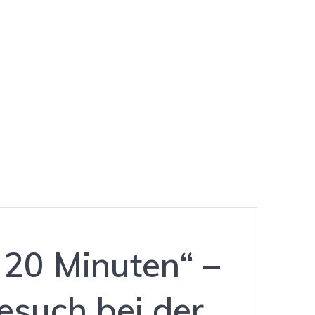
ttung Uelzen
 20 Minuten“ –
esuch bei der