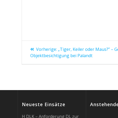
Beitragsnavigation
Vorheriger
Vorherige:
„Tiger, Keiler oder Maus?” – 
Beitrag:
Objektbesichtigung bei Palandt
Neueste Einsätze
Anstehende
H DLK – Anforderung DL zur