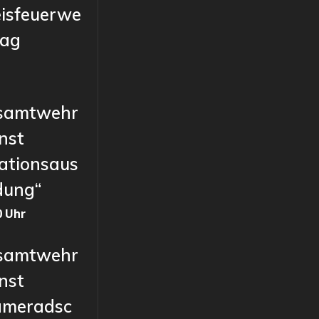
eisfeuerwe
tag
samtwehr
nst
ationsaus
dung“
0 Uhr
samtwehr
nst
ameradsc