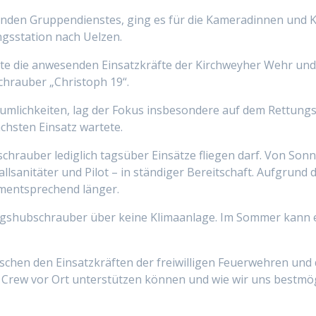
enden Gruppendienstes, ging es für die Kameradinnen und 
gsstation nach Uelzen.
die anwesenden Einsatzkräfte der Kirchweyher Wehr und ga
chrauber „Christoph 19“.
umlichkeiten, lag der Fokus insbesondere auf dem Rettung
chsten Einsatz wartete.
bschrauber lediglich tagsüber Einsätze fliegen darf. Von So
lsanitäter und Pilot – in ständiger Bereitschaft. Aufgrund 
ementsprechend länger.
ngshubschrauber über keine Klimaanlage. Im Sommer kann e
chen den Einsatzkräften der freiwilligen Feuerwehren und d
 Crew vor Ort unterstützen können und wie wir uns bestmög