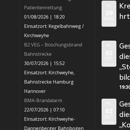
Kr
SA.
Patientenrettung
29
hr
01/08/2026
|
18:20
AUG.
2026
Einsatzort: Kegelbahnweg /
Kirchweyhe
B2 VEG – Böschungsbrand
Ge
MI.
02
Bahnstrecke
die
SEP.
30/07/2026
|
15:52
2026
„St
Einsatzort: Kirchweyhe,
bil
Bahnstrecke Hamburg
19:3
Hannover
BMA-Brandalarm
Ge
FR.
22/07/2026
|
07:10
02
die
OKT.
Einsatzort: Kirchweyhe-
2026
„K
Dannenberger Bahnbogen