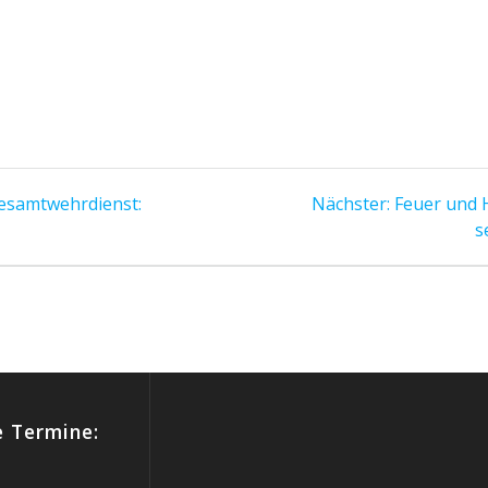
Nächster
Gesamtwehrdienst:
Nächster:
Feuer und 
Beitrag:
s
 Termine: