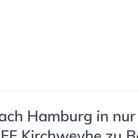
der ADAC Luftre
ach Hamburg in nur
 FF Kirchweyhe zu B