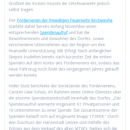
Großteil der Kosten musste die Ortsfeuerwehr jedoch
selbst tragen.
Der
Förderverein der freiwilligen Feuerwehr Kirchweyhe
startete daher bereits Anfang November einen
entsprechenden
Spendenaufruf
und bat die
Bewohnerinnern und Bewohner des Dorfes, sowie
verschiedene Unternehmen aus der Region um ihre
finanzielle Unterstützung. Mit Erfolg! Nach anfänglicher
Skepsis trudelten bereits nach kürzester Zeit die ersten
Spenden auf dem Konto des Fördervereins ein, sodass das
neue Fahrzeug noch Ende des vergangenen Jahres gekauft
werden konnte.
Voller Stolz berichtete der Vorsitzende des Fördervereins,
Carsten Uwe Schulz, im Rahmen eines Online-Dienstes über
die enorme Spendenbereitschaft innerhalb des Dorfes. „Der
Spendenaufruf animierte insgesamt 61 Privatpersonen und
16 Unternehmen zu einer Spende. Die Gesamtsumme der
Spenden beläuft sich auf insgesamt knapp 17.000€.“ Durch
den Zuschuss der Hansestadt Uelzen und mithilfe des
Erlöses aus dem Verkauf des alten MTW’s, hielten sich die