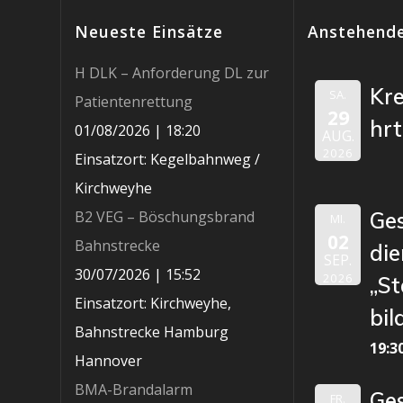
Neueste Einsätze
Anstehende
H DLK – Anforderung DL zur
Kr
SA.
Patientenrettung
29
hr
01/08/2026
|
18:20
AUG.
2026
Einsatzort: Kegelbahnweg /
Kirchweyhe
B2 VEG – Böschungsbrand
Ge
MI.
02
Bahnstrecke
die
SEP.
30/07/2026
|
15:52
2026
„St
Einsatzort: Kirchweyhe,
bil
Bahnstrecke Hamburg
19:3
Hannover
BMA-Brandalarm
Ge
FR.