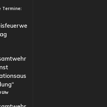
 Termine:
eisfeuerwe
tag
samtwehr
nst
ationsaus
dung“
0 Uhr
samtwehr