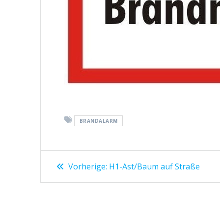
BRANDALARM
Beitragsnavigation
Vorheriger
Vorherige:
H1-Ast/Baum auf Straße
Beitrag: