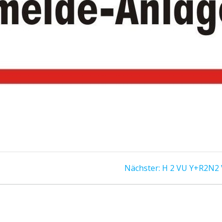
Nächster
Nächster:
H 2 VU Y+R2N2 
Beitrag: