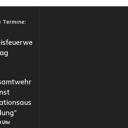
 Termine:
eisfeuerwe
tag
samtwehr
nst
ationsaus
dung“
0 Uhr