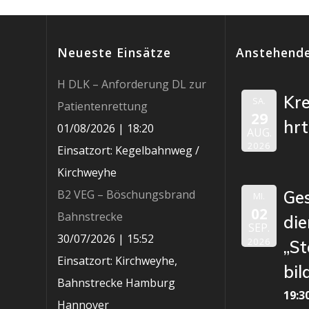
Neueste Einsätze
Anstehende
H DLK – Anforderung DL zur
Kr
SA.
Patientenrettung
29
hr
01/08/2026
|
18:20
AUG.
2026
Einsatzort: Kegelbahnweg /
Kirchweyhe
B2 VEG – Böschungsbrand
Ge
MI.
02
Bahnstrecke
die
SEP.
30/07/2026
|
15:52
2026
„St
Einsatzort: Kirchweyhe,
bil
Bahnstrecke Hamburg
19:3
Hannover