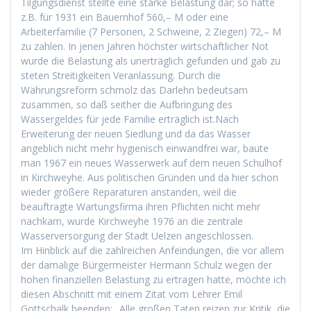
Tilgungsdienst stellte eine starke Belastung dar; so hatte
z.B. für 1931 ein Bauernhof 560,– M oder eine
Arbeiterfamilie (7 Personen, 2 Schweine, 2 Ziegen) 72,– M
zu zahlen. In jenen Jahren höchster wirtschaftlicher Not
wurde die Belastung als unerträglich gefunden und gab zu
steten Streitigkeiten Veranlassung. Durch die
Währungsreform schmolz das Darlehn bedeutsam
zusammen, so daß seither die Aufbringung des
Wassergeldes für jede Familie erträglich ist.Nach
Erweiterung der neuen Siedlung und da das Wasser
angeblich nicht mehr hygienisch einwandfrei war, baute
man 1967 ein neues Wasserwerk auf dem neuen Schulhof
in Kirchweyhe. Aus politischen Gründen und da hier schon
wieder größere Reparaturen anstanden, weil die
beauftragte Wartungsfirma ihren Pflichten nicht mehr
nachkam, wurde Kirchweyhe 1976 an die zentrale
Wasserversorgung der Stadt Uelzen angeschlossen.
Im Hinblick auf die zahlreichen Anfeindungen, die vor allem
der damalige Bürgermeister Hermann Schulz wegen der
hohen finanziellen Belastung zu ertragen hatte, möchte ich
diesen Abschnitt mit einem Zitat vom Lehrer Emil
Gottschalk beenden: „Alle großen Taten reizen zur Kritik, die