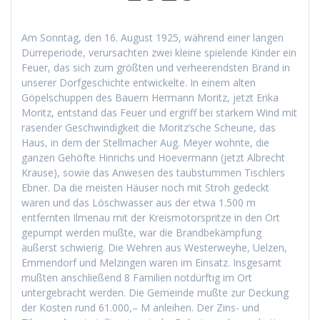
Am Sonntag, den 16. August 1925, während einer langen
Dürreperiode, verursachten zwei kleine spielende Kinder ein
Feuer, das sich zum größten und verheerendsten Brand in
unserer Dorfgeschichte entwickelte. In einem alten
Göpelschuppen des Bauern Hermann Moritz, jetzt Erika
Moritz, entstand das Feuer und ergriff bei starkem Wind mit
rasender Geschwindigkeit die Moritz’sche Scheune, das
Haus, in dem der Stellmacher Aug. Meyer wohnte, die
ganzen Gehöfte Hinrichs und Hoevermann (jetzt Albrecht
Krause), sowie das Anwesen des taubstummen Tischlers
Ebner. Da die meisten Häuser noch mit Stroh gedeckt
waren und das Löschwasser aus der etwa 1.500 m
entfernten Ilmenau mit der Kreismotorspritze in den Ort
gepumpt werden mußte, war die Brandbekämpfung
äußerst schwierig. Die Wehren aus Westerweyhe, Uelzen,
Emmendorf und Melzingen waren im Einsatz. Insgesamt
mußten anschließend 8 Familien notdürftig im Ort
untergebracht werden. Die Gemeinde mußte zur Deckung
der Kosten rund 61.000,– M anleihen. Der Zins- und