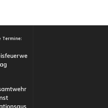
 Termine:
eisfeuerwe
tag
samtwehr
nst
ationsaus