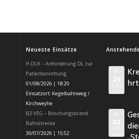
Neueste Einsätze
Anstehende
H DLK – Anforderung DL zur
Kr
SA.
Patientenrettung
29
hr
01/08/2026
|
18:20
AUG.
2026
Einsatzort: Kegelbahnweg /
Kirchweyhe
B2 VEG – Böschungsbrand
Ge
MI.
02
Bahnstrecke
die
SEP.
30/07/2026
|
15:52
2026
„St