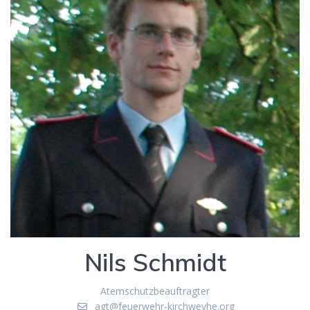
Nils Schmidt
Atemschutzbeauftragter
agt@feuerwehr-kirchweyhe.org