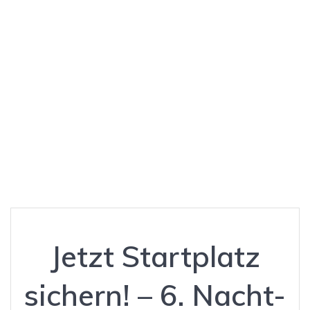
sch in und um
Kirchweyhe am
13. September
2025
Jetzt Startplatz
sichern! – 6. Nacht-