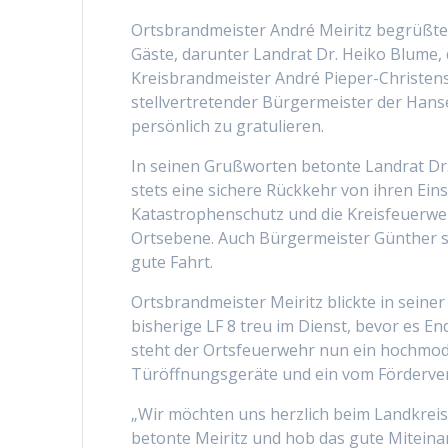
Ortsbrandmeister André Meiritz begrüßte 
Gäste, darunter Landrat Dr. Heiko Blume,
Kreisbrandmeister André Pieper-Christens
stellvertretender Bürgermeister der Hans
persönlich zu gratulieren.
In seinen Grußworten betonte Landrat Dr
stets eine sichere Rückkehr von ihren Ein
Katastrophenschutz und die Kreisfeuerweh
Ortsebene. Auch Bürgermeister Günther 
gute Fahrt.
Ortsbrandmeister Meiritz blickte in seine
bisherige LF 8 treu im Dienst, bevor es 
steht der Ortsfeuerwehr nun ein hochmode
Türöffnungsgeräte und ein vom Förderver
„Wir möchten uns herzlich beim Landkrei
betonte Meiritz und hob das gute Miteina