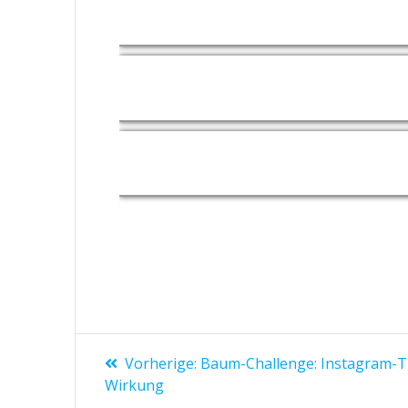
Zoom
Zoom
Zoom
Beitragsnavigation
Vorheriger
Vorherige:
Baum-Challenge: Instagram-Tr
Beitrag:
Wirkung