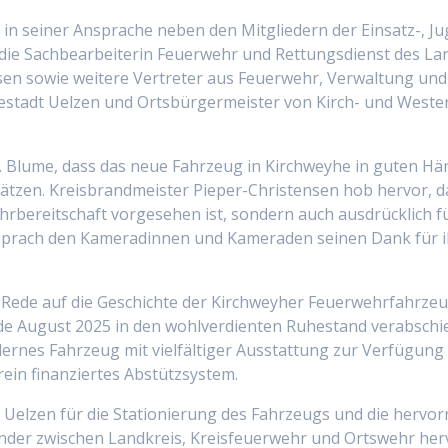
in seiner Ansprache neben den Mitgliedern der Einsatz-, Ju
 die Sachbearbeiterin Feuerwehr und Rettungsdienst des La
en sowie weitere Vertreter aus Feuerwehr, Verwaltung und P
estadt Uelzen und Ortsbürgermeister von Kirch- und Wester
. Blume, dass das neue Fahrzeug in Kirchweyhe in guten Hä
sätzen. Kreisbrandmeister Pieper-Christensen hob hervor, da
rbereitschaft vorgesehen ist, sondern auch ausdrücklich fü
sprach den Kameradinnen und Kameraden seinen Dank für i
r Rede auf die Geschichte der Kirchweyher Feuerwehrfahrzeu
Ende August 2025 in den wohlverdienten Ruhestand verabschi
rnes Fahrzeug mit vielfältiger Ausstattung zur Verfügung
ein finanziertes Abstützsystem.
s Uelzen für die Stationierung des Fahrzeugs und die her
nder zwischen Landkreis, Kreisfeuerwehr und Ortswehr her