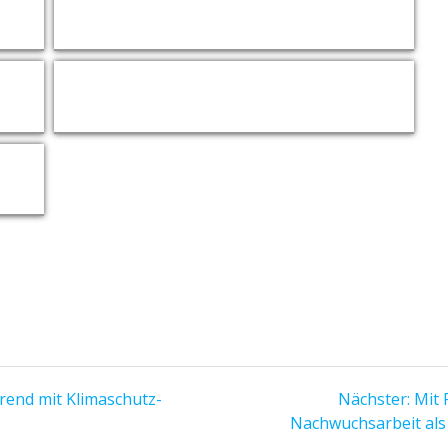
Zoom
Zoom
Näch
end mit Klimaschutz-
Nächster:
Mit 
Beit
Nachwuchsarbeit als