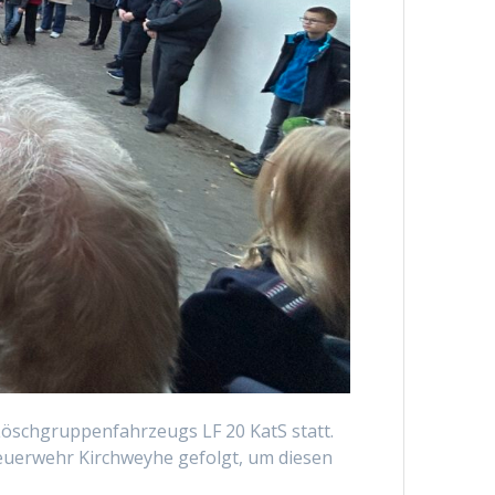
öschgruppenfahrzeugs LF 20 KatS statt.
euerwehr Kirchweyhe gefolgt, um diesen