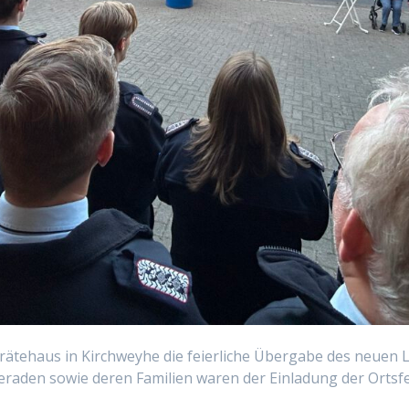
ätehaus in Kirchweyhe die feierliche Übergabe des neuen L
raden sowie deren Familien waren der Einladung der Ortsf