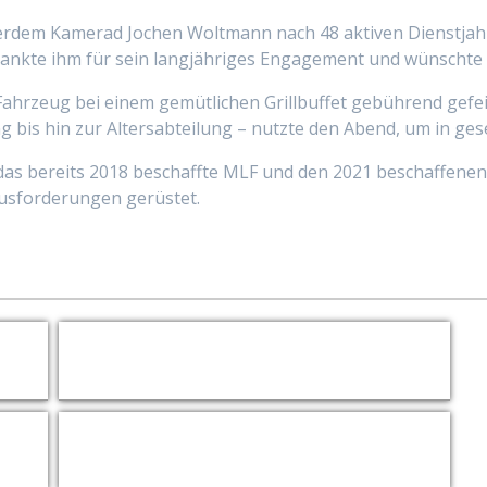
dem Kamerad Jochen Woltmann nach 48 aktiven Dienstjahren 
dankte ihm für sein langjähriges Engagement und wünschte 
 Fahrzeug bei einem gemütlichen Grillbuffet gebührend gefe
g bis hin zur Altersabteilung – nutzte den Abend, um in ge
 das bereits 2018 beschaffte MLF und den 2021 beschaffene
ausforderungen gerüstet.
he am 2. Oktober 2025
Zoom
Zoom