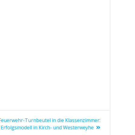
ster
Feuerwehr-Turnbeutel in die Klassenzimmer:
rag:
 Erfolgsmodell in Kirch- und Westerweyhe