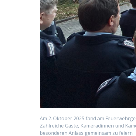
Am 2. Oktober 2025 fand am Feuerwehrger
Zahlreiche Gäste, Kameradinnen und Kame
besonderen Anlass gemeinsam zu feiern.