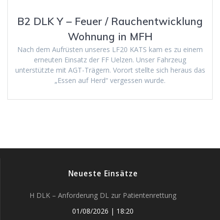
B2 DLK Y – Feuer / Rauchentwicklung
Wohnung in MFH
Nach dem Aufrüsten unseres LF20 KATS kam es zu einem
erneuten Einsatz der FF Uelzen. Unser Fahrzeug
unterstützte mit AGT-Trägern. Vorort stellte sich heraus das
„Essen auf Herd“ vergessen wurde.
Neueste Einsätze
H DLK – Anforderung DL zur Patientenrettung
01/08/2026
|
18:20