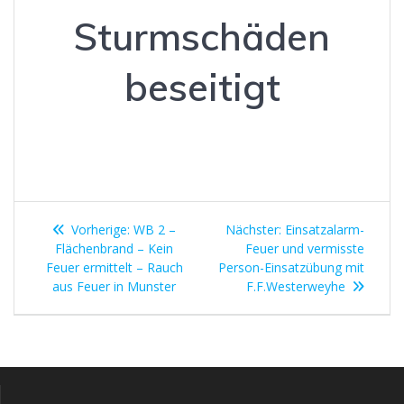
Sturmschäden
beseitigt
Beitragsnavigation
Vorheriger
Nächster
Vorherige:
WB 2 –
Nächster:
Einsatzalarm-
Beitrag:
Beitrag:
Flächenbrand – Kein
Feuer und vermisste
Feuer ermittelt – Rauch
Person-Einsatzübung mit
aus Feuer in Munster
F.F.Westerweyhe