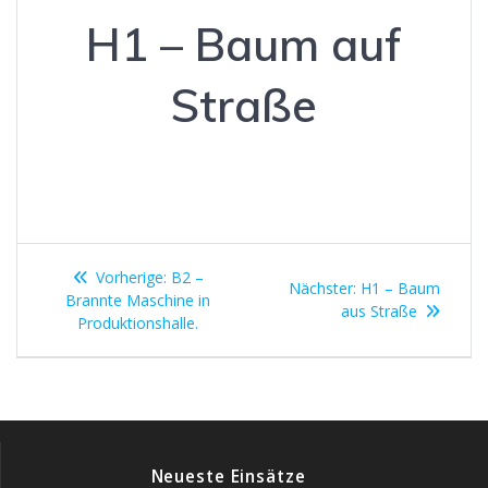
H1 – Baum auf
Straße
Beitragsnavigation
Vorheriger
Vorherige:
B2 –
Nächster
Nächster:
H1 – Baum
Beitrag:
Brannte Maschine in
Beitrag:
aus Straße
Produktionshalle.
Neueste Einsätze