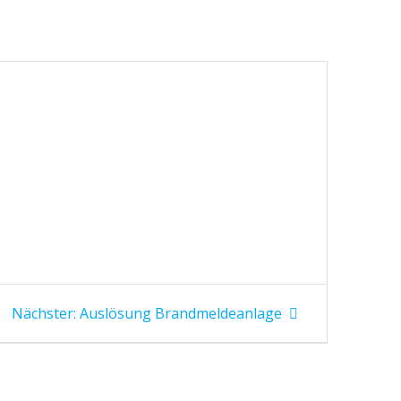
Nächster
Nächster:
Auslösung Brandmeldeanlage
Beitrag: