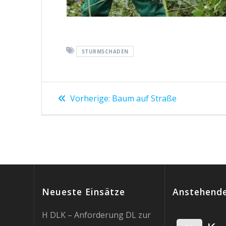
STURMSCHADEN
Beitragsnavigation
Vorheriger
Vorherige:
Baum auf Straße
Beitrag:
Neueste Einsätze
Anstehende
H DLK – Anforderung DL zur