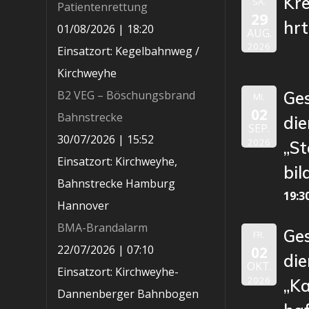
Kr
SA.
Patientenrettung
29
hr
01/08/2026
|
18:20
AUG.
2026
Einsatzort: Kegelbahnweg /
Kirchweyhe
B2 VEG – Böschungsbrand
Ge
MI.
02
Bahnstrecke
die
SEP.
30/07/2026
|
15:52
2026
„St
Einsatzort: Kirchweyhe,
bil
Bahnstrecke Hamburg
19:3
Hannover
BMA-Brandalarm
Ge
FR.
22/07/2026
|
07:10
02
die
OKT.
Einsatzort: Kirchweyhe-
2026
„K
Dannenberger Bahnbogen