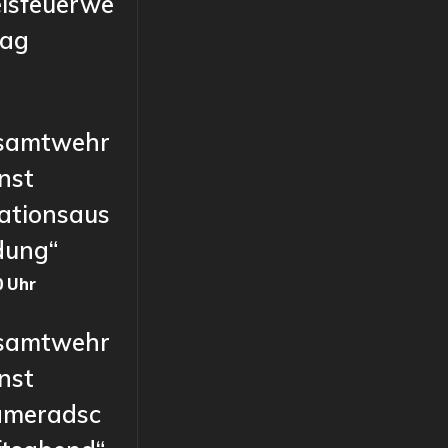
eisfeuerwe
tag
samtwehr
nst
ationsaus
dung“
0 Uhr
samtwehr
nst
ameradsc