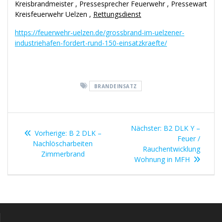
Kreisbrandmeister , Pressesprecher Feuerwehr , Pressewart
Kreisfeuerwehr Uelzen ,
Rettungsdienst
https://feuerwehr-uelzen.de/grossbrand-im-uelzener-
industriehafen-fordert-rund-150-einsatzkraefte/
BRANDEINSATZ
Beitragsnavigation
Nächster
Nächster:
B2 DLK Y –
Vorheriger
Vorherige:
B 2 DLK –
Beitrag:
Feuer /
Beitrag:
Nachlöscharbeiten
Rauchentwicklung
Zimmerbrand
Wohnung in MFH