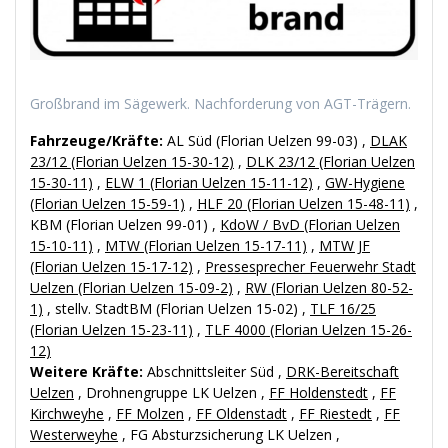
Großbrand im Sägewerk. Nachforderung von AGT-Trägern.
Fahrzeuge/Kräfte:
AL Süd (Florian Uelzen 99-03) ,
DLAK
23/12 (Florian Uelzen 15-30-12)
,
DLK 23/12 (Florian Uelzen
15-30-11)
,
ELW 1 (Florian Uelzen 15-11-12)
,
GW-Hygiene
(Florian Uelzen 15-59-1)
,
HLF 20 (Florian Uelzen 15-48-11)
,
KBM (Florian Uelzen 99-01) ,
KdoW / BvD (Florian Uelzen
15-10-11)
,
MTW (Florian Uelzen 15-17-11)
,
MTW JF
(Florian Uelzen 15-17-12)
,
Pressesprecher Feuerwehr Stadt
Uelzen (Florian Uelzen 15-09-2)
,
RW (Florian Uelzen 80-52-
1)
, stellv. StadtBM (Florian Uelzen 15-02) ,
TLF 16/25
(Florian Uelzen 15-23-11)
,
TLF 4000 (Florian Uelzen 15-26-
12)
Weitere Kräfte:
Abschnittsleiter Süd ,
DRK-Bereitschaft
Uelzen
, Drohnengruppe LK Uelzen ,
FF Holdenstedt
,
FF
Kirchweyhe
,
FF Molzen
,
FF Oldenstadt
,
FF Riestedt
,
FF
Westerweyhe
, FG Absturzsicherung LK Uelzen ,