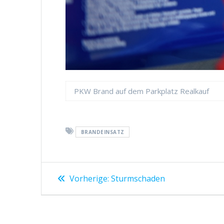
PKW Brand auf dem Parkplatz Realkauf
BRANDEINSATZ
Beitragsnavigation
Vorheriger
Vorherige:
Sturmschaden
Beitrag: