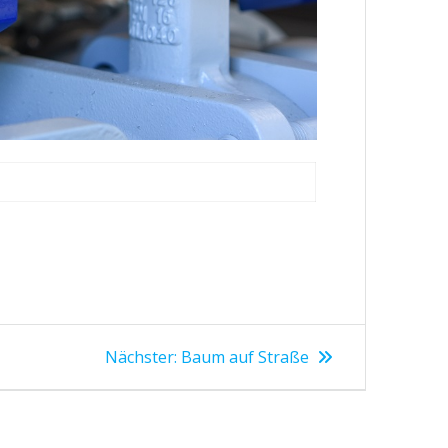
Nächster
Nächster:
Baum auf Straße
Beitrag: