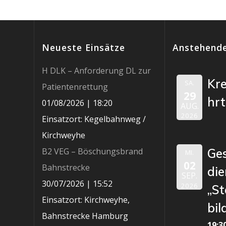
Neueste Einsätze
Anstehende
H DLK – Anforderung DL zur
Kr
SA.
Patientenrettung
29
hr
01/08/2026
|
18:20
AUG.
2026
Einsatzort: Kegelbahnweg /
Kirchweyhe
B2 VEG – Böschungsbrand
Ge
MI.
02
Bahnstrecke
die
SEP.
30/07/2026
|
15:52
2026
„St
Einsatzort: Kirchweyhe,
bil
Bahnstrecke Hamburg
19:3