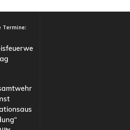
 Termine:
eisfeuerwe
tag
samtwehr
nst
ationsaus
dung“
0 Uhr