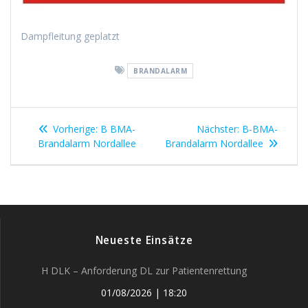
Dampfleitung geplatzt
BRANDALARM
Beitragsnavigation
Vorheriger
Nächster
Vorherige:
B BMA-
Nächster:
B-BMA-
Beitrag:
Beitrag:
Brandalarm Nordallee
Brandalarm Nordallee
Neueste Einsätze
H DLK – Anforderung DL zur Patientenrettung
01/08/2026
|
18:20