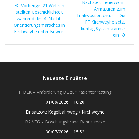
Nächster
Nächster:
Feuerwehr-
Vorheriger
Vorherige:
21 Wehren
Beitrag:
Armaturen zum
Beitrag:
stellten Geschicklichkeit
Trinkwasserschutz – Die
während des 4. Nacht-
FF Kirchweyhe setzt
Orientierungsmarsches in
künftig Systemtrenner
Kirchweyhe unter Beweis
ein
Neueste Einsätze
H DLK – Anforderung DL zur Patientenrettung
01/08/2026
|
18:20
Einsatzort: Kegelbahnweg / Kirchweyhe
B2 VEG – Böschungsbrand Bahnstrecke
30/07/2026
|
15:52