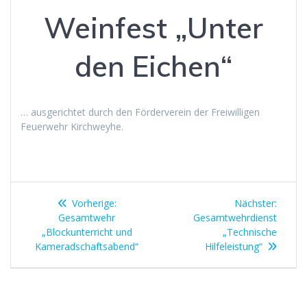
Weinfest „Unter
den Eichen“
… ausgerichtet durch den Förderverein der Freiwilligen
Feuerwehr Kirchweyhe.
Beitragsnavigation
Vorheriger
Nächst
Vorherige:
Nächster:
Beitrag:
Beitrag
Gesamtwehr
Gesamtwehrdienst
„Blockunterricht und
„Technische
Kameradschaftsabend“
Hilfeleistung“