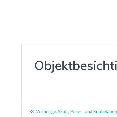
Objektbesicht
Beitragsnavigation
Vorheriger
Vorherige:
Skat-, Poker- und Knobelabe