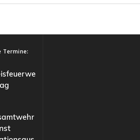
 Termine:
eisfeuerwe
tag
samtwehr
nst
ationsaus