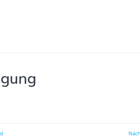
igung
nd
Näch