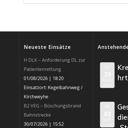
Beitrag:
Neueste Einsätze
Anstehende
H DLK – Anforderung DL zur
Kr
SA.
Patientenrettung
29
hr
01/08/2026
|
18:20
AUG.
2026
Einsatzort: Kegelbahnweg /
Kirchweyhe
B2 VEG – Böschungsbrand
Ge
MI.
02
Bahnstrecke
die
SEP.
30/07/2026
|
15:52
2026
„St