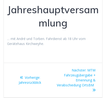
Jahreshauptversam
mlung
… mit André und Torben. Fahrdienst ab 18 Uhr vom
Gerätehaus Kirchweyhe.
Beitragsnavigation
Nächster
Nächster:
MTW
Beitrag:
Fahrzeugübergabe +
Vorheriger
Vorherige:
Ernennung &
Beitrag:
Jahresrückblick
Verabschiedung OrtsBM