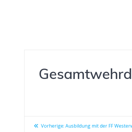
Gesamtwehrdi
Beitragsnavigation
Vorheriger
Vorherige:
Ausbildung mit der FF Weste