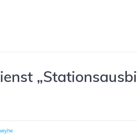
enst „Stationsausbi
rweyhe