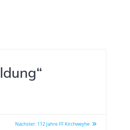
ldung“
Nächster
Nächster:
112 Jahre FF Kirchweyhe