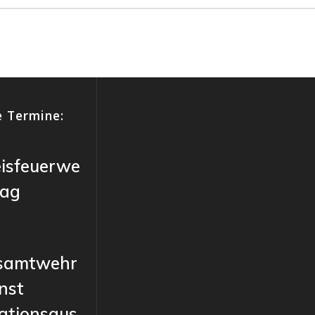
 Termine:
eisfeuerwe
tag
samtwehr
nst
ationsaus