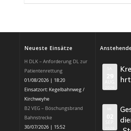
Beitrag:
Neueste Einsätze
Anstehende
H DLK – Anforderung DL zur
Kr
SA.
Patientenrettung
29
hr
01/08/2026
|
18:20
AUG.
2026
Einsatzort: Kegelbahnweg /
Kirchweyhe
B2 VEG – Böschungsbrand
Ge
MI.
02
Bahnstrecke
die
SEP.
30/07/2026
|
15:52
2026
„St