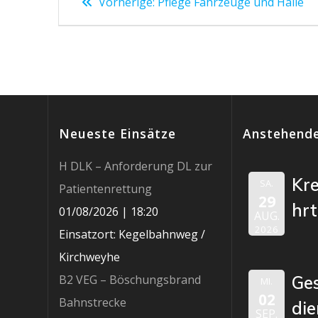
Vorheriger
Vorherige:
Pflege Fahrzeuge und Halle
Beitrag:
Neueste Einsätze
Anstehende
H DLK – Anforderung DL zur
Kr
SA.
Patientenrettung
29
hr
01/08/2026
|
18:20
AUG.
2026
Einsatzort: Kegelbahnweg /
Kirchweyhe
B2 VEG – Böschungsbrand
Ge
MI.
02
Bahnstrecke
die
SEP.