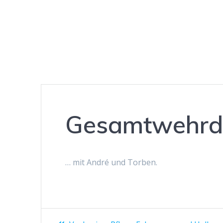
Gesamtwehrdie
… mit André und Torben.
Beitragsnavigation