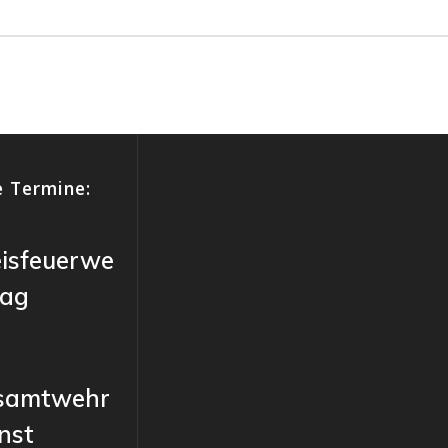
 Termine:
eisfeuerwe
tag
samtwehr
nst